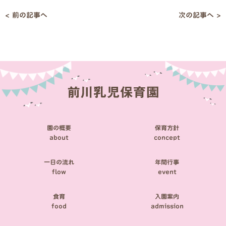
< 前の記事へ
次の記事へ >
投
稿
ナ
ビ
ゲ
ー
シ
園の概要
保育方針
ョ
about
concept
ン
一日の流れ
年間行事
flow
event
食育
入園案内
food
admission