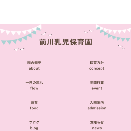
稿
ナ
ビ
ゲ
ー
シ
園の概要
保育方針
ョ
about
concept
ン
一日の流れ
年間行事
flow
event
食育
入園案内
food
admission
ブログ
お知らせ
blog
news