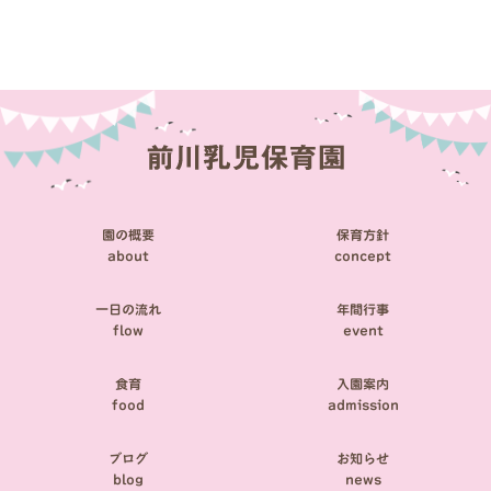
稿
ナ
ビ
ゲ
ー
シ
園の概要
保育方針
ョ
about
concept
ン
一日の流れ
年間行事
flow
event
食育
入園案内
food
admission
ブログ
お知らせ
blog
news