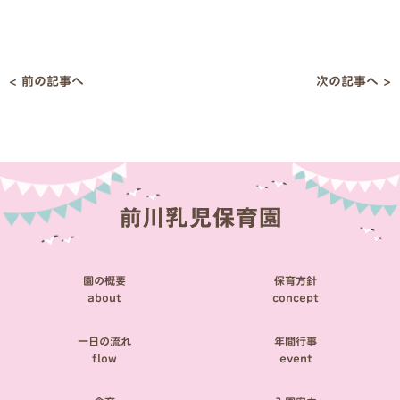
< 前の記事へ
次の記事へ >
投
稿
ナ
ビ
ゲ
ー
シ
園の概要
保育方針
ョ
about
concept
ン
一日の流れ
年間行事
flow
event