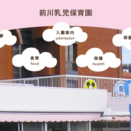
入園案内
事
保
admission
食育
保健
food
health