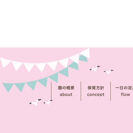
稿
ナ
ビ
ゲ
ー
シ
ョ
ン
園の概要
保育方針
一日の流
about
concept
flow