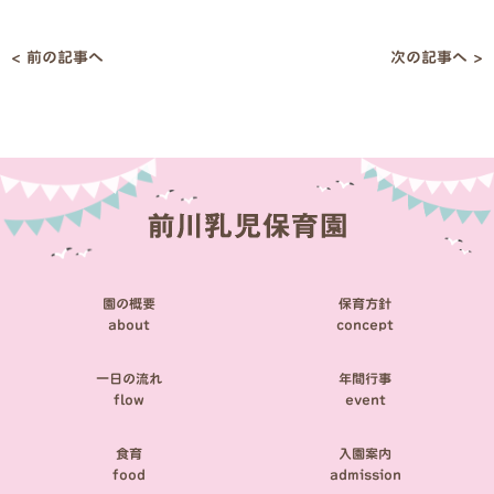
< 前の記事へ
次の記事へ >
投
稿
ナ
ビ
ゲ
ー
シ
園の概要
保育方針
ョ
about
concept
ン
一日の流れ
年間行事
flow
event
食育
入園案内
food
admission