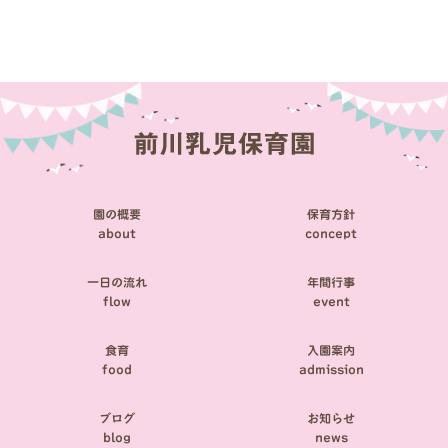
稿
ナ
ビ
ゲ
ー
シ
園の概要
保育方針
ョ
about
concept
ン
一日の流れ
年間行事
flow
event
食育
入園案内
food
admission
ブログ
お知らせ
blog
news