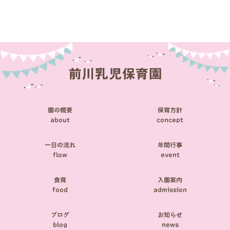
稿
ナ
ビ
ゲ
ー
シ
園の概要
保育方針
ョ
about
concept
ン
一日の流れ
年間行事
flow
event
食育
入園案内
food
admission
ブログ
お知らせ
blog
news