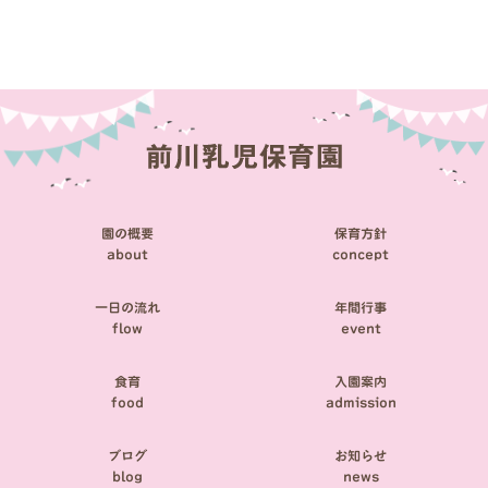
稿
ナ
ビ
ゲ
ー
シ
園の概要
保育方針
ョ
about
concept
ン
一日の流れ
年間行事
flow
event
食育
入園案内
food
admission
ブログ
お知らせ
blog
news