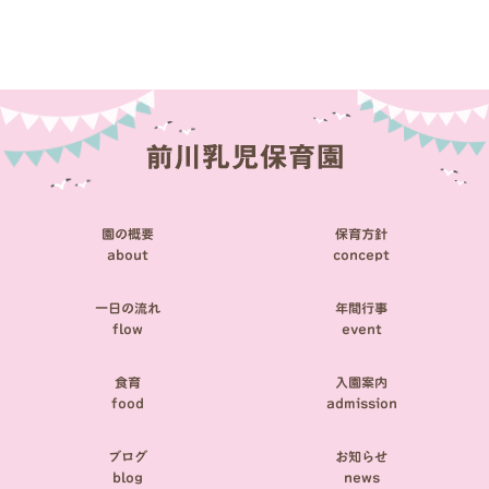
稿
ナ
ビ
ゲ
ー
シ
園の概要
保育方針
ョ
about
concept
ン
一日の流れ
年間行事
flow
event
食育
入園案内
food
admission
ブログ
お知らせ
blog
news