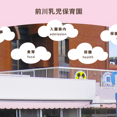
入園案内
事
保
admission
食育
保健
food
health