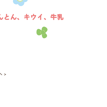
んとん、キウイ、牛乳
 >