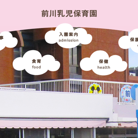
入園案内
事
保
admission
食育
保健
food
health