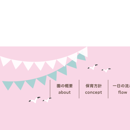
稿
ナ
ビ
ゲ
ー
シ
ョ
ン
園の概要
保育方針
一日の流
about
concept
flow