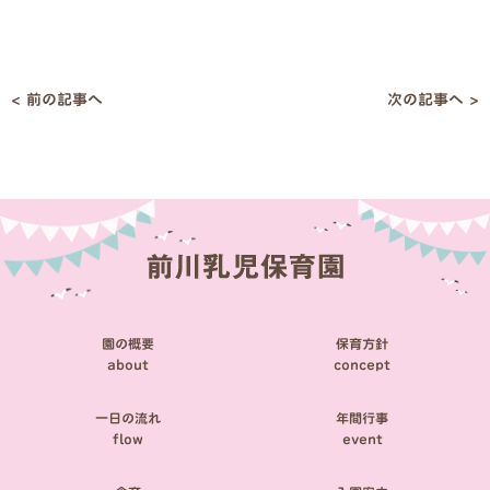
< 前の記事へ
次の記事へ >
投
稿
ナ
ビ
ゲ
ー
シ
園の概要
保育方針
ョ
about
concept
ン
一日の流れ
年間行事
flow
event