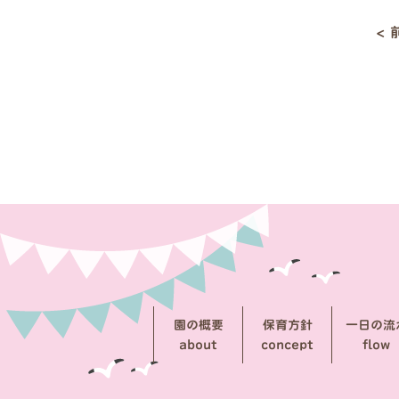
<
投
稿
ナ
ビ
ゲ
ー
シ
ョ
ン
園の概要
保育方針
一日の流
about
concept
flow