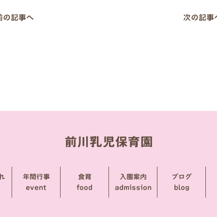
 前の記事へ
次の記事へ
れ
年間行事
食育
入園案内
ブログ
event
food
admission
blog