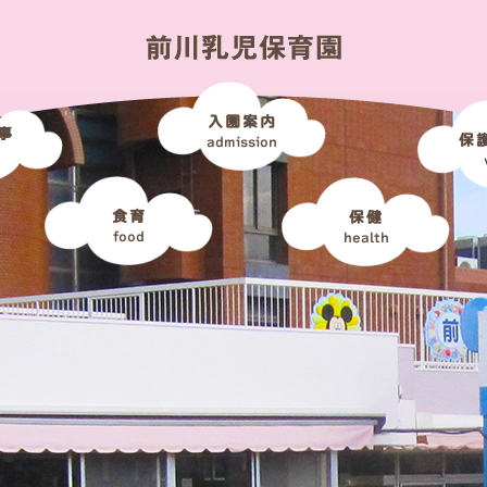
入園案内
事
保
admission
食育
保健
food
health