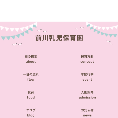
稿
ナ
ビ
ゲ
ー
シ
園の概要
保育方針
ョ
about
concept
ン
一日の流れ
年間行事
flow
event
食育
入園案内
food
admission
ブログ
お知らせ
blog
news