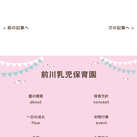
< 前の記事へ
次の記事へ >
投
稿
ナ
ビ
ゲ
ー
シ
園の概要
保育方針
ョ
about
concept
ン
一日の流れ
年間行事
flow
event