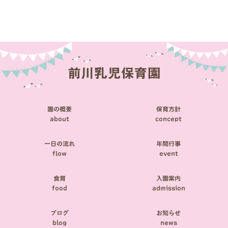
稿
ナ
ビ
ゲ
ー
シ
園の概要
保育方針
ョ
about
concept
ン
一日の流れ
年間行事
flow
event
食育
入園案内
food
admission
ブログ
お知らせ
blog
news