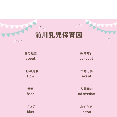
稿
ナ
ビ
ゲ
ー
シ
園の概要
保育方針
ョ
about
concept
ン
一日の流れ
年間行事
flow
event
食育
入園案内
food
admission
ブログ
お知らせ
blog
news