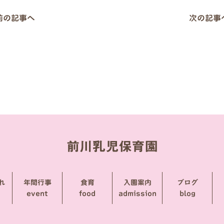
 前の記事へ
次の記事へ
れ
年間行事
食育
入園案内
ブログ
event
food
admission
blog