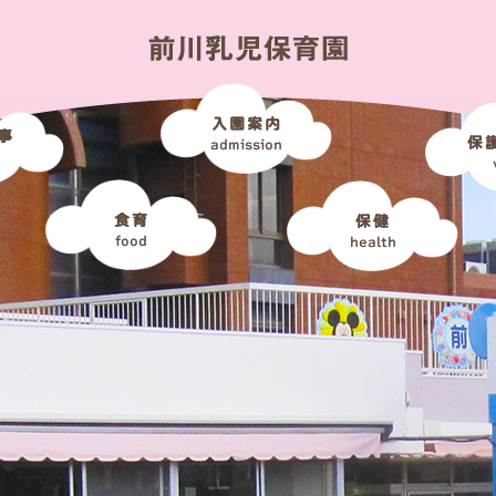
入園案内
事
保
admission
食育
保健
food
health