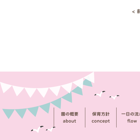
<
投
稿
ナ
ビ
ゲ
ー
シ
ョ
ン
園の概要
保育方針
一日の流
about
concept
flow