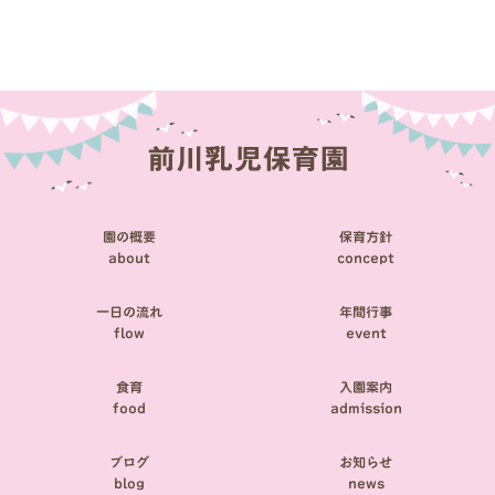
稿
ナ
ビ
ゲ
ー
シ
園の概要
保育方針
ョ
about
concept
ン
一日の流れ
年間行事
flow
event
食育
入園案内
food
admission
ブログ
お知らせ
blog
news