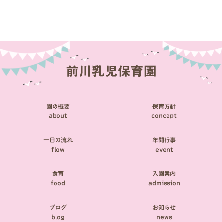
稿
ナ
ビ
ゲ
ー
シ
園の概要
保育方針
ョ
about
concept
ン
一日の流れ
年間行事
flow
event
食育
入園案内
food
admission
ブログ
お知らせ
blog
news