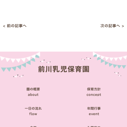
< 前の記事へ
次の記事へ >
投
稿
ナ
ビ
ゲ
ー
シ
園の概要
保育方針
ョ
about
concept
ン
一日の流れ
年間行事
flow
event