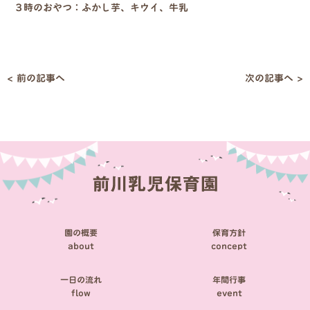
３時のおやつ：ふかし芋、キウイ、牛乳
< 前の記事へ
次の記事へ >
投
稿
ナ
ビ
ゲ
ー
シ
園の概要
保育方針
ョ
about
concept
ン
一日の流れ
年間行事
flow
event