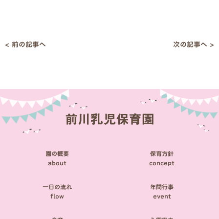
< 前の記事へ
次の記事へ >
投
稿
ナ
ビ
ゲ
ー
シ
園の概要
保育方針
ョ
about
concept
ン
一日の流れ
年間行事
flow
event