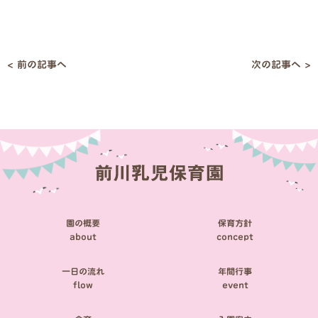
< 前の記事へ
次の記事へ >
投
稿
ナ
ビ
ゲ
ー
シ
園の概要
保育方針
ョ
about
concept
ン
一日の流れ
年間行事
flow
event