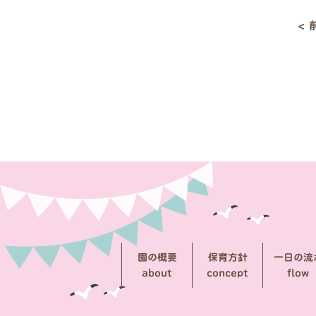
<
投
稿
ナ
ビ
ゲ
ー
シ
ョ
ン
園の概要
保育方針
一日の流
about
concept
flow