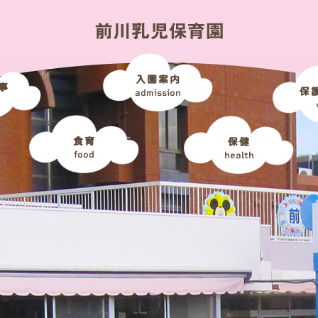
入園案内
事
保
admission
食育
保健
food
health