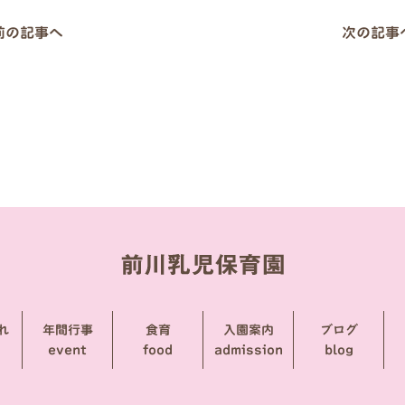
 前の記事へ
次の記事へ
れ
年間行事
食育
入園案内
ブログ
event
food
admission
blog