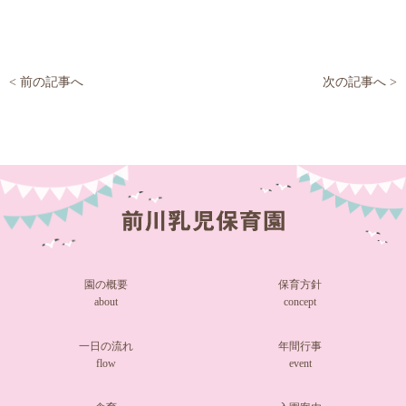
投
< 前の記事へ
次の記事へ >
稿
ナ
ビ
ゲ
ー
シ
園の概要
保育方針
ョ
about
concept
ン
一日の流れ
年間行事
flow
event