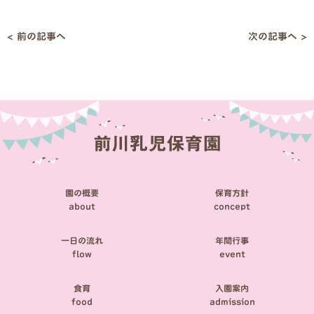
< 前の記事へ
次の記事へ >
投
稿
ナ
ビ
ゲ
ー
シ
園の概要
保育方針
ョ
about
concept
ン
一日の流れ
年間行事
flow
event
食育
入園案内
food
admission