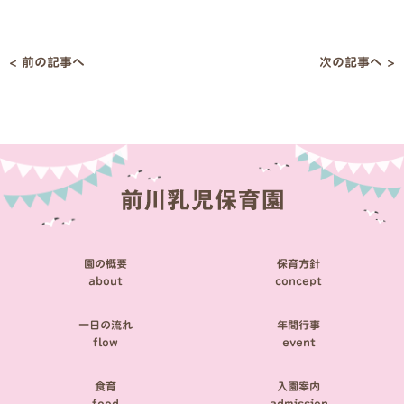
< 前の記事へ
次の記事へ >
投
稿
ナ
ビ
ゲ
ー
シ
園の概要
保育方針
ョ
about
concept
ン
一日の流れ
年間行事
flow
event
食育
入園案内
food
admission